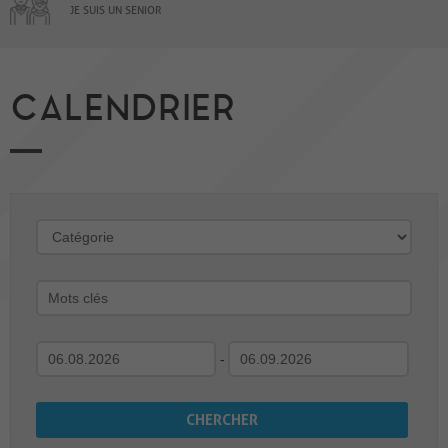
JE SUIS UN SENIOR
CALENDRIER
-