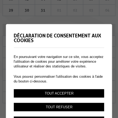
29
30
31
01
02
03
04
AOÛT 2024
DÉCLARATION DE CONSENTEMENT AUX
COOKIES
Lu
Ma
Me
Je
Ve
Sa
Di
29
30
31
01
02
03
04
En poursuivant votre navigation sur ce site, vous acceptez
l'utilisation de cookies pour améliorer votre expérience
05
06
07
08
09
10
11
utilisateur et réaliser des statistiques de visites.
12
13
14
15
16
17
18
Vous pouvez personnaliser l'utilisation des cookies à l'aide
du bouton ci-dessous.
19
20
21
22
23
24
25
TOUT ACCEPTER
26
27
28
29
30
31
01
TOUT REFUSER