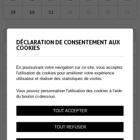
29
30
31
01
02
03
04
AOÛT 2024
DÉCLARATION DE CONSENTEMENT AUX
COOKIES
Lu
Ma
Me
Je
Ve
Sa
Di
29
30
31
01
02
03
04
En poursuivant votre navigation sur ce site, vous acceptez
l'utilisation de cookies pour améliorer votre expérience
05
06
07
08
09
10
11
utilisateur et réaliser des statistiques de visites.
12
13
14
15
16
17
18
Vous pouvez personnaliser l'utilisation des cookies à l'aide
du bouton ci-dessous.
19
20
21
22
23
24
25
TOUT ACCEPTER
26
27
28
29
30
31
01
TOUT REFUSER