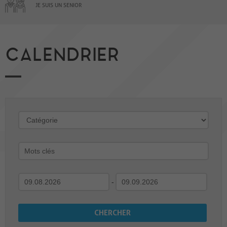
JE SUIS UN SENIOR
CALENDRIER
-