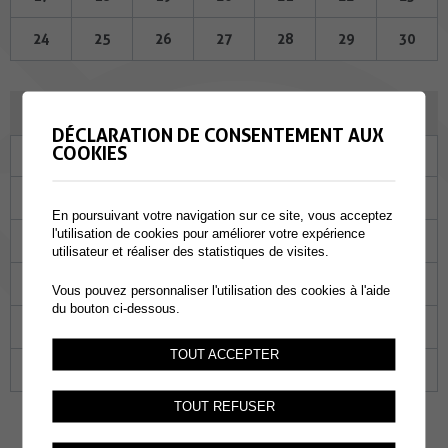
24
25
26
27
28
29
30
JUILLET 2024
DÉCLARATION DE CONSENTEMENT AUX
COOKIES
Lu
Ma
Me
Je
Ve
Sa
Di
01
02
03
04
05
06
07
En poursuivant votre navigation sur ce site, vous acceptez
l'utilisation de cookies pour améliorer votre expérience
08
09
10
11
12
13
14
utilisateur et réaliser des statistiques de visites.
15
16
17
18
19
20
21
Vous pouvez personnaliser l'utilisation des cookies à l'aide
du bouton ci-dessous.
22
23
24
25
26
27
28
TOUT ACCEPTER
29
30
31
01
02
03
04
TOUT REFUSER