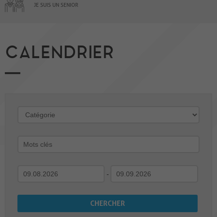
JE SUIS UN SENIOR
CALENDRIER
-