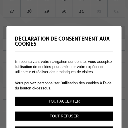
27
28
29
30
31
01
02
JUIN 2024
DÉCLARATION DE CONSENTEMENT AUX
COOKIES
Lu
Ma
Me
Je
Ve
Sa
Di
27
28
29
30
31
01
02
En poursuivant votre navigation sur ce site, vous acceptez
l'utilisation de cookies pour améliorer votre expérience
03
04
05
06
07
08
09
utilisateur et réaliser des statistiques de visites.
10
11
12
13
14
15
16
Vous pouvez personnaliser l'utilisation des cookies à l'aide
du bouton ci-dessous.
17
18
19
20
21
22
23
TOUT ACCEPTER
24
25
26
27
28
29
30
TOUT REFUSER