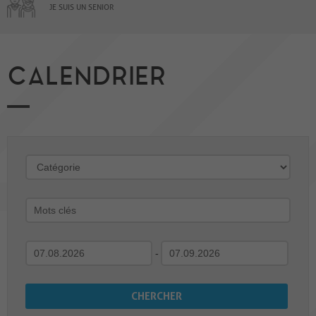
JE SUIS UN SENIOR
CALENDRIER
-