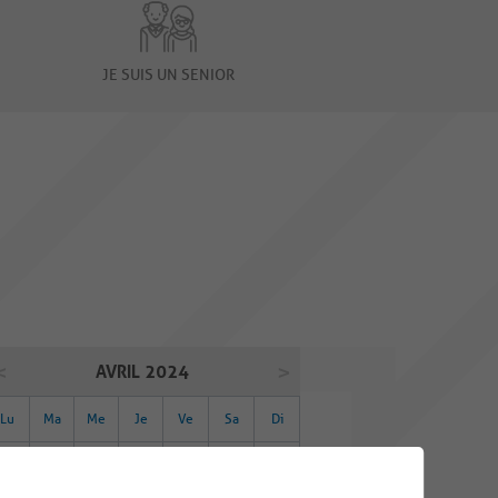
JE SUIS UN SENIOR
AVRIL 2024
Lu
Ma
Me
Je
Ve
Sa
Di
01
02
03
04
05
06
07