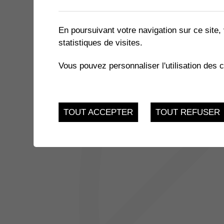
1 résultat
En poursuivant votre navigation sur ce site, 
statistiques de visites.
JUSQU'AU
EXPOSITION « LE MIEL ET 
17
Vous pouvez personnaliser l'utilisation des 
du 21.11.2022 au 17.
FEV.
TOUT ACCEPTER
TOUT REFUSER