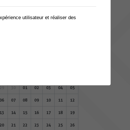
08
09
10
11
12
13
14
15
16
17
18
19
20
21
xpérience utilisateur et réaliser des
22
23
24
25
26
27
28
29
30
01
02
03
04
05
MAI 2024
Lu
Ma
Me
Je
Ve
Sa
Di
29
30
01
02
03
04
05
06
07
08
09
10
11
12
13
14
15
16
17
18
19
20
21
22
23
24
25
26