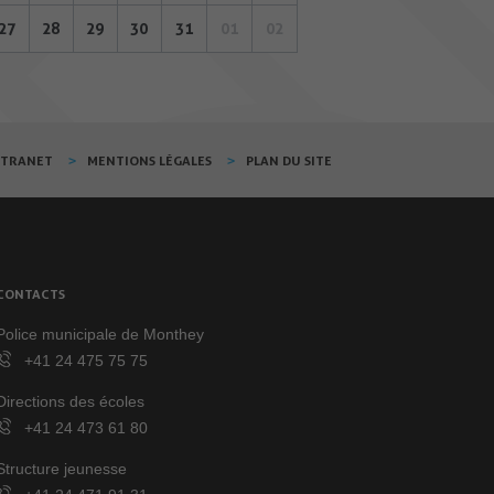
27
28
29
30
31
01
02
XTRANET
MENTIONS LÉGALES
PLAN DU SITE
CONTACTS
Police municipale de Monthey
+41 24 475 75 75
Directions des écoles
+41 24 473 61 80
Structure jeunesse