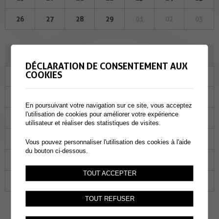
26
27
28
29
01
02
03
MARS 2024
DÉCLARATION DE CONSENTEMENT AUX
COOKIES
Lu
Ma
Me
Je
Ve
Sa
Di
26
27
28
29
01
02
03
En poursuivant votre navigation sur ce site, vous acceptez
l'utilisation de cookies pour améliorer votre expérience
04
05
06
07
08
09
10
utilisateur et réaliser des statistiques de visites.
11
12
13
14
15
16
17
Vous pouvez personnaliser l'utilisation des cookies à l'aide
du bouton ci-dessous.
18
19
20
21
22
23
24
TOUT ACCEPTER
25
26
27
28
29
30
31
TOUT REFUSER