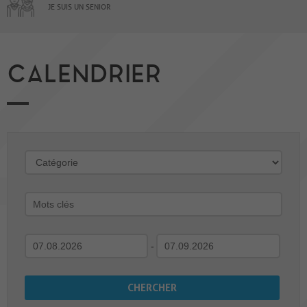
JE SUIS UN SENIOR
CALENDRIER
-