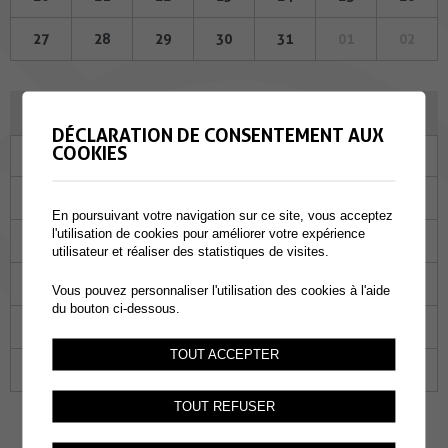
27
28
29
30
31
01
02
AVRIL 2023
DÉCLARATION DE CONSENTEMENT AUX
COOKIES
Lu
Ma
Me
Je
Ve
Sa
Di
27
28
29
30
31
01
02
En poursuivant votre navigation sur ce site, vous acceptez
l'utilisation de cookies pour améliorer votre expérience
03
04
05
06
07
08
09
utilisateur et réaliser des statistiques de visites.
10
11
12
13
14
15
16
Vous pouvez personnaliser l'utilisation des cookies à l'aide
du bouton ci-dessous.
17
18
19
20
21
22
23
TOUT ACCEPTER
24
25
26
27
28
29
30
TOUT REFUSER