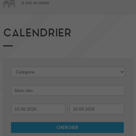
JE SUIS UN SENIOR
CALENDRIER
-