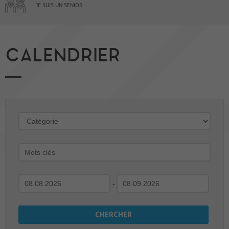
JE SUIS UN SENIOR
CALENDRIER
-