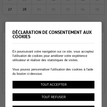
27
28
01
02
03
04
05
MARS 2023
DÉCLARATION DE CONSENTEMENT AUX
COOKIES
Lu
Ma
Me
Je
Ve
Sa
Di
27
28
01
02
03
04
05
En poursuivant votre navigation sur ce site, vous acceptez
l'utilisation de cookies pour améliorer votre expérience
06
07
08
09
10
11
12
utilisateur et réaliser des statistiques de visites.
13
14
15
16
17
18
19
Vous pouvez personnaliser l'utilisation des cookies à l'aide
du bouton ci-dessous.
20
21
22
23
24
25
26
TOUT ACCEPTER
27
28
29
30
31
01
02
TOUT REFUSER