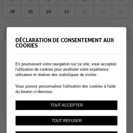
28
29
30
31
01
02
03
SEPTEMBRE 2023
DÉCLARATION DE CONSENTEMENT AUX
COOKIES
Lu
Ma
Me
Je
Ve
Sa
Di
28
29
30
31
01
02
03
En poursuivant votre navigation sur ce site, vous acceptez
l'utilisation de cookies pour améliorer votre expérience
04
05
06
07
08
09
10
utilisateur et réaliser des statistiques de visites.
11
12
13
14
15
16
17
Vous pouvez personnaliser l'utilisation des cookies à l'aide
du bouton ci-dessous.
18
19
20
21
22
23
24
TOUT ACCEPTER
25
26
27
28
29
30
01
TOUT REFUSER