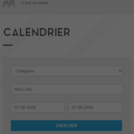
JE SUIS UN SENIOR
CALENDRIER
-