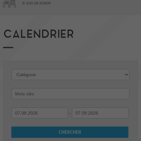
JE SUIS UN SENIOR
CALENDRIER
-