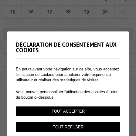
25
26
27
28
29
30
01
OCTOBRE 2023
DÉCLARATION DE CONSENTEMENT AUX
Lu
Ma
Me
Je
Ve
Sa
Di
COOKIES
25
26
27
28
29
30
01
En poursuivant votre navigation sur ce site, vous acceptez
02
03
04
05
06
07
08
l'utilisation de cookies pour améliorer votre expérience
utilisateur et réaliser des statistiques de visites.
09
10
11
12
13
14
15
Vous pouvez personnaliser l'utilisation des cookies à l'aide
du bouton ci-dessous.
16
17
18
19
20
21
22
TOUT ACCEPTER
23
24
25
26
27
28
29
30
31
01
02
03
04
05
TOUT REFUSER