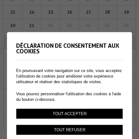
23
24
25
26
27
28
29
30
31
01
02
03
04
05
NOVEMBRE 2023
DÉCLARATION DE CONSENTEMENT AUX
COOKIES
Lu
Ma
Me
Je
Ve
Sa
Di
30
31
01
02
03
04
05
En poursuivant votre navigation sur ce site, vous acceptez
l'utilisation de cookies pour améliorer votre expérience
06
07
08
09
10
11
12
utilisateur et réaliser des statistiques de visites.
Vous pouvez personnaliser l'utilisation des cookies à l'aide
13
14
15
16
17
18
19
du bouton ci-dessous.
20
21
22
23
24
25
26
TOUT ACCEPTER
27
28
29
30
01
02
03
TOUT REFUSER