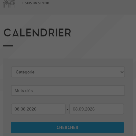
JE SUIS UN SENIOR
CALENDRIER
-