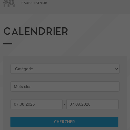
JE SUIS UN SENIOR
CALENDRIER
-