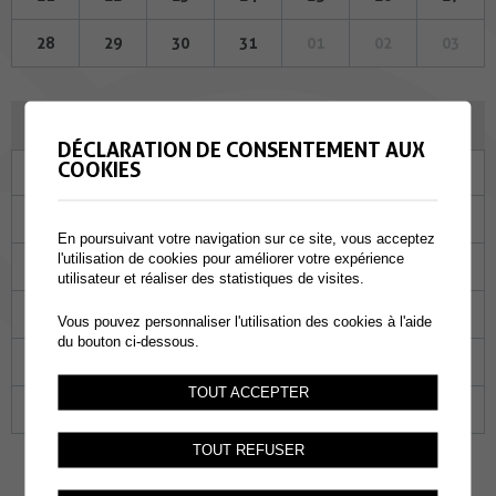
28
29
30
31
01
02
03
SEPTEMBRE 2023
DÉCLARATION DE CONSENTEMENT AUX
COOKIES
Lu
Ma
Me
Je
Ve
Sa
Di
28
29
30
31
01
02
03
En poursuivant votre navigation sur ce site, vous acceptez
l'utilisation de cookies pour améliorer votre expérience
04
05
06
07
08
09
10
utilisateur et réaliser des statistiques de visites.
11
12
13
14
15
16
17
Vous pouvez personnaliser l'utilisation des cookies à l'aide
du bouton ci-dessous.
18
19
20
21
22
23
24
TOUT ACCEPTER
25
26
27
28
29
30
01
TOUT REFUSER