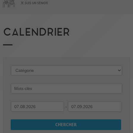
JE SUIS UN SENIOR
CALENDRIER
-