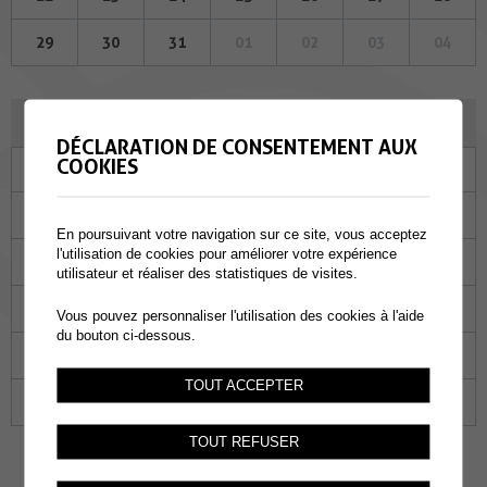
29
30
31
01
02
03
04
JUIN 2023
DÉCLARATION DE CONSENTEMENT AUX
COOKIES
Lu
Ma
Me
Je
Ve
Sa
Di
29
30
31
01
02
03
04
En poursuivant votre navigation sur ce site, vous acceptez
l'utilisation de cookies pour améliorer votre expérience
05
06
07
08
09
10
11
utilisateur et réaliser des statistiques de visites.
12
13
14
15
16
17
18
Vous pouvez personnaliser l'utilisation des cookies à l'aide
du bouton ci-dessous.
19
20
21
22
23
24
25
TOUT ACCEPTER
26
27
28
29
30
01
02
TOUT REFUSER