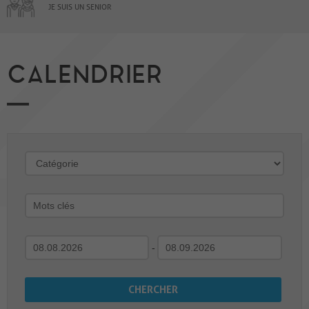
JE SUIS UN SENIOR
CALENDRIER
-