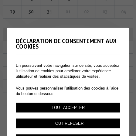
29
30
31
01
02
03
04
JUIN 2023
DÉCLARATION DE CONSENTEMENT AUX
COOKIES
Lu
Ma
Me
Je
Ve
Sa
Di
29
30
31
01
02
03
04
En poursuivant votre navigation sur ce site, vous acceptez
l'utilisation de cookies pour améliorer votre expérience
05
06
07
08
09
10
11
utilisateur et réaliser des statistiques de visites.
12
13
14
15
16
17
18
Vous pouvez personnaliser l'utilisation des cookies à l'aide
du bouton ci-dessous.
19
20
21
22
23
24
25
TOUT ACCEPTER
26
27
28
29
30
01
02
TOUT REFUSER