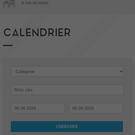
JE SUIS UN SENIOR
CALENDRIER
-