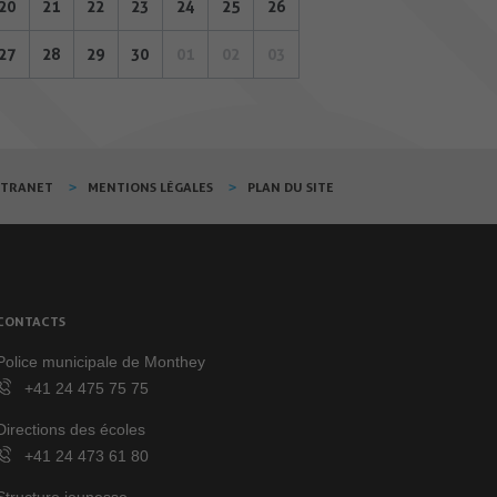
20
21
22
23
24
25
26
27
28
29
30
01
02
03
XTRANET
MENTIONS LÉGALES
PLAN DU SITE
CONTACTS
Police municipale de Monthey
+41 24 475 75 75
Directions des écoles
+41 24 473 61 80
Structure jeunesse