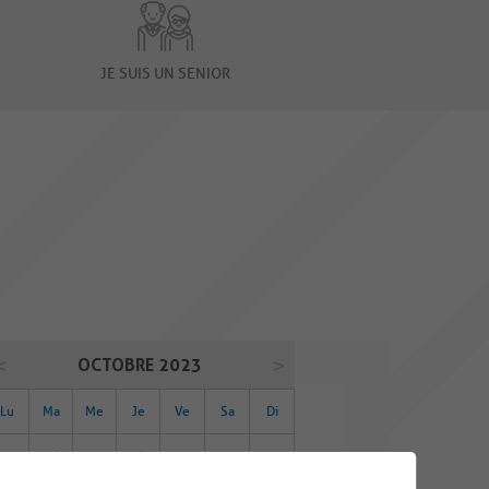
JE SUIS UN SENIOR
OCTOBRE 2023
Lu
Ma
Me
Je
Ve
Sa
Di
25
26
27
28
29
30
01