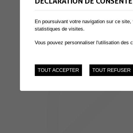
DÉCLARATION DE CONSENTE
1 résultat
En poursuivant votre navigation sur ce site, 
statistiques de visites.
JUSQU'AU
EXPOSITION « LE MIEL ET 
17
du 21.11.2022 au 17.
Vous pouvez personnaliser l'utilisation des 
FEV.
TOUT ACCEPTER
TOUT REFUSER