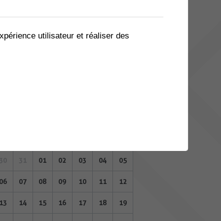
02
03
04
05
06
07
08
09
10
11
12
13
14
15
xpérience utilisateur et réaliser des
16
17
18
19
20
21
22
23
24
25
26
27
28
29
30
31
01
02
03
04
05
NOVEMBRE 2023
Lu
Ma
Me
Je
Ve
Sa
Di
30
31
01
02
03
04
05
06
07
08
09
10
11
12
13
14
15
16
17
18
19