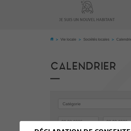
JE SUIS UN NOUVEL HABITANT
>
>
>
Vie locale
Sociétés locales
Calendri
CALENDRIER
-