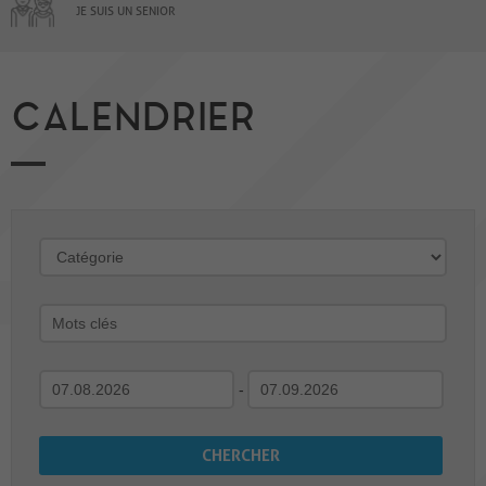
JE SUIS UN SENIOR
CALENDRIER
-