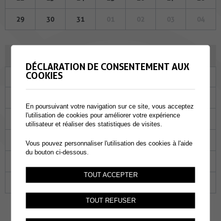
29
30
31
01
02
03
04
JUIN 2023
DÉCLARATION DE CONSENTEMENT AUX
COOKIES
Lu
Ma
Me
Je
Ve
Sa
Di
29
30
31
01
02
03
04
En poursuivant votre navigation sur ce site, vous acceptez
l'utilisation de cookies pour améliorer votre expérience
05
06
07
08
09
10
11
utilisateur et réaliser des statistiques de visites.
12
13
14
15
16
17
18
Vous pouvez personnaliser l'utilisation des cookies à l'aide
du bouton ci-dessous.
19
20
21
22
23
24
25
TOUT ACCEPTER
26
27
28
29
30
01
02
TOUT REFUSER