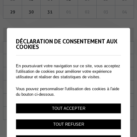
29
30
31
01
02
03
04
JUIN 2023
DÉCLARATION DE CONSENTEMENT AUX
COOKIES
Lu
Ma
Me
Je
Ve
Sa
Di
29
30
31
01
02
03
04
En poursuivant votre navigation sur ce site, vous acceptez
l'utilisation de cookies pour améliorer votre expérience
05
06
07
08
09
10
11
utilisateur et réaliser des statistiques de visites.
12
13
14
15
16
17
18
Vous pouvez personnaliser l'utilisation des cookies à l'aide
du bouton ci-dessous.
19
20
21
22
23
24
25
TOUT ACCEPTER
26
27
28
29
30
01
02
TOUT REFUSER