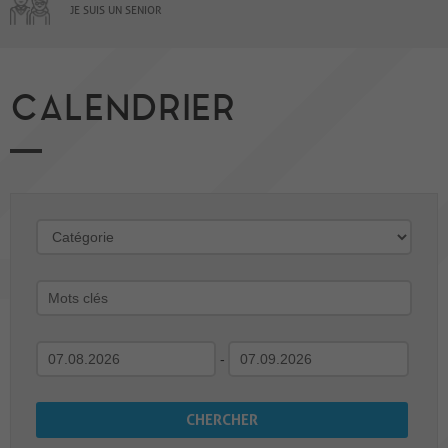
JE SUIS UN SENIOR
CALENDRIER
-