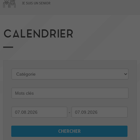
JE SUIS UN SENIOR
CALENDRIER
-