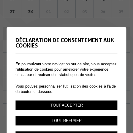
27
28
01
02
03
04
05
MARS 2023
DÉCLARATION DE CONSENTEMENT AUX
COOKIES
Lu
Ma
Me
Je
Ve
Sa
Di
27
28
01
02
03
04
05
En poursuivant votre navigation sur ce site, vous acceptez
l'utilisation de cookies pour améliorer votre expérience
06
07
08
09
10
11
12
utilisateur et réaliser des statistiques de visites.
13
14
15
16
17
18
19
Vous pouvez personnaliser l'utilisation des cookies à l'aide
du bouton ci-dessous.
20
21
22
23
24
25
26
TOUT ACCEPTER
27
28
29
30
31
01
02
TOUT REFUSER