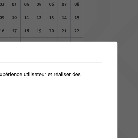
02
03
04
05
06
07
08
09
10
11
12
13
14
15
16
17
18
19
20
21
22
23
24
25
26
27
28
29
30
31
01
02
03
04
05
NOVEMBRE 2023
xpérience utilisateur et réaliser des
Lu
Ma
Me
Je
Ve
Sa
Di
30
31
01
02
03
04
05
06
07
08
09
10
11
12
13
14
15
16
17
18
19