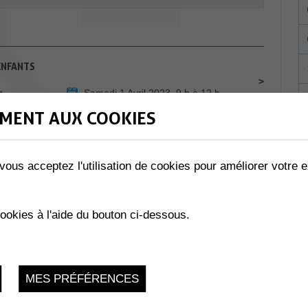
ENFANTS
z
Samedi 1 Avril 2023, 9 h à 12 h
MENT AUX COOKIES
 BBC COLLOMBEY-MURAZ
Samedi 1 Avril 2023, 18h30
vous acceptez l'utilisation de cookies pour améliorer votre e
cookies à l'aide du bouton ci-dessous.
Samedi 1 Avril 2023, De 9h à 12h
 ANNUEL
MES PRÉFÉRENCES
Dimanche 2 Avril 2023, 16h