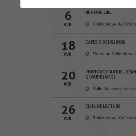
6
NÉ POUR LIRE
Bibliothèque de Coll
AVR.
18
CAFÉS DISCUSSIONS
Route de Collombey-l
AVR.
20
PHOTOVOLTAIQUE - SÉAN
GROUPE (AOG)
AVR.
Salle Multiactivité de
26
CLUB DE LECTURE
Bibliothèque, Collom
AVR.