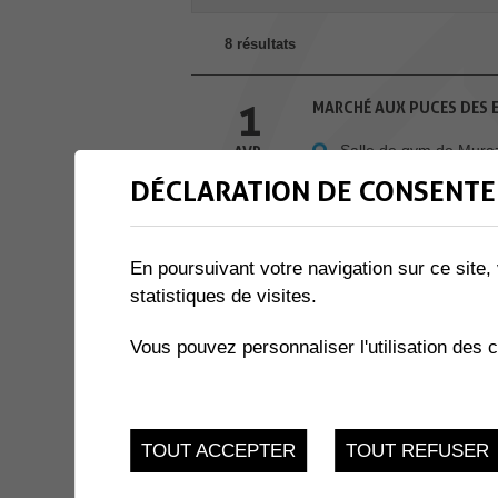
8 résultats
1
MARCHÉ AUX PUCES DES 
Salle de gym de Mura
AVR.
DÉCLARATION DE CONSENTE
1
SOUPER DE SOUTIEN DU
Les Perraires
AVR.
En poursuivant votre navigation sur ce site, 
statistiques de visites.
1
VENTE ÉCHANGE
Vous pouvez personnaliser l'utilisation des 
salle Multiactivités
AVR.
2
CHOEUR-MIXTE CONCERT
TOUT ACCEPTER
TOUT REFUSER
Église de Collombey
AVR.