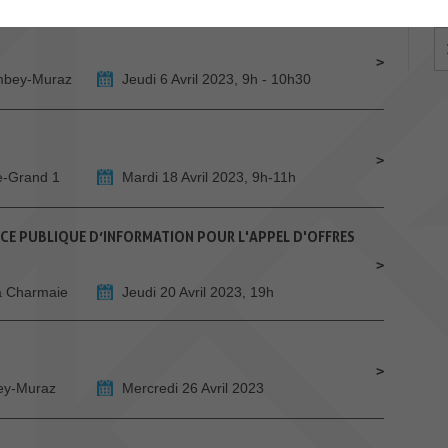
ombey-Muraz
Jeudi 6 Avril 2023, 9h - 10h30
e-Grand 1
Mardi 18 Avril 2023, 9h-11h
CE PUBLIQUE D’INFORMATION POUR L'APPEL D'OFFRES
 la Charmaie
Jeudi 20 Avril 2023, 19h
bey-Muraz
Mercredi 26 Avril 2023