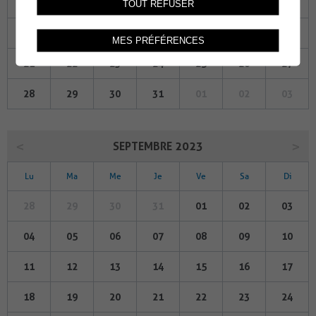
07
08
09
10
11
12
13
TOUT REFUSER
14
15
16
17
18
19
20
MES PRÉFÉRENCES
21
22
23
24
25
26
27
28
29
30
31
01
02
03
SEPTEMBRE 2023
Lu
Ma
Me
Je
Ve
Sa
Di
28
29
30
31
01
02
03
04
05
06
07
08
09
10
11
12
13
14
15
16
17
18
19
20
21
22
23
24