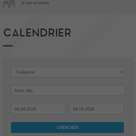
JE SUIS UN SENIOR
CALENDRIER
-