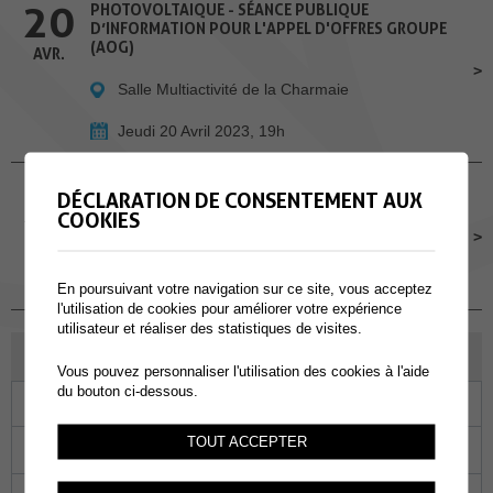
20
PHOTOVOLTAIQUE - SÉANCE PUBLIQUE
D’INFORMATION POUR L'APPEL D'OFFRES GROUPE
(AOG)
AVR.
Salle Multiactivité de la Charmaie
Jeudi 20 Avril 2023, 19h
26
CLUB DE LECTURE
DÉCLARATION DE CONSENTEMENT AUX
COOKIES
Bibliothèque, Collombey-Muraz
AVR.
Mercredi 26 Avril 2023
En poursuivant votre navigation sur ce site, vous acceptez
l'utilisation de cookies pour améliorer votre expérience
utilisateur et réaliser des statistiques de visites.
AOÛT 2023
Vous pouvez personnaliser l'utilisation des cookies à l'aide
du bouton ci-dessous.
Lu
Ma
Me
Je
Ve
Sa
Di
TOUT ACCEPTER
31
01
02
03
04
05
06