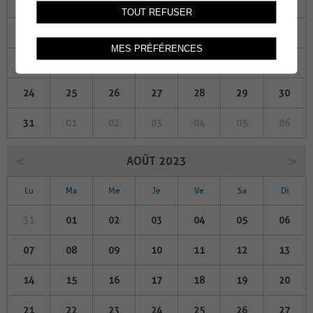
03
04
05
06
07
08
09
TOUT REFUSER
10
11
12
13
14
15
16
MES PRÉFÉRENCES
17
18
19
20
21
22
23
24
25
26
27
28
29
30
31
01
02
03
04
05
06
AOÛT 2023
Lu
Ma
Me
Je
Ve
Sa
Di
31
01
02
03
04
05
06
07
08
09
10
11
12
13
14
15
16
17
18
19
20
21
22
23
24
25
26
27