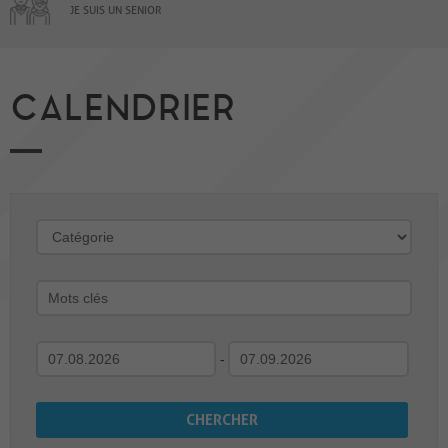
JE SUIS UN SENIOR
CALENDRIER
-