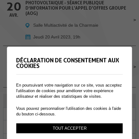
20
PHOTOVOLTAIQUE - SÉANCE PUBLIQUE
D’INFORMATION POUR L'APPEL D'OFFRES GROUPE
(AOG)
AVR.
Salle Multiactivité de la Charmaie
Jeudi 20 Avril 2023, 19h
26
CLUB DE LECTURE
DÉCLARATION DE CONSENTEMENT AUX
COOKIES
Bibliothèque, Collombey-Muraz
AVR.
Mercredi 26 Avril 2023
En poursuivant votre navigation sur ce site, vous acceptez
l'utilisation de cookies pour améliorer votre expérience
utilisateur et réaliser des statistiques de visites.
JUILLET 2023
Vous pouvez personnaliser l'utilisation des cookies à l'aide
Lu
Ma
Me
Je
Ve
Sa
Di
du bouton ci-dessous.
26
27
28
29
30
01
02
TOUT ACCEPTER