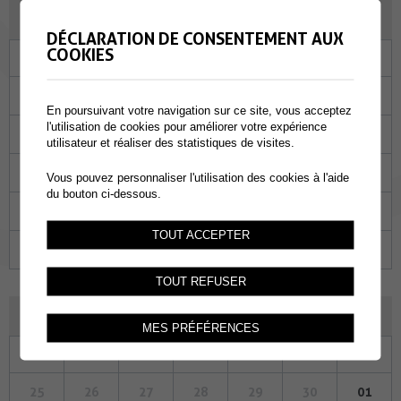
SEPTEMBRE 2023
DÉCLARATION DE CONSENTEMENT AUX
COOKIES
Lu
Ma
Me
Je
Ve
Sa
Di
28
29
30
31
01
02
03
En poursuivant votre navigation sur ce site, vous acceptez
l'utilisation de cookies pour améliorer votre expérience
04
05
06
07
08
09
10
utilisateur et réaliser des statistiques de visites.
11
12
13
14
15
16
17
Vous pouvez personnaliser l'utilisation des cookies à l'aide
du bouton ci-dessous.
18
19
20
21
22
23
24
TOUT ACCEPTER
25
26
27
28
29
30
01
TOUT REFUSER
OCTOBRE 2023
MES PRÉFÉRENCES
Lu
Ma
Me
Je
Ve
Sa
Di
25
26
27
28
29
30
01