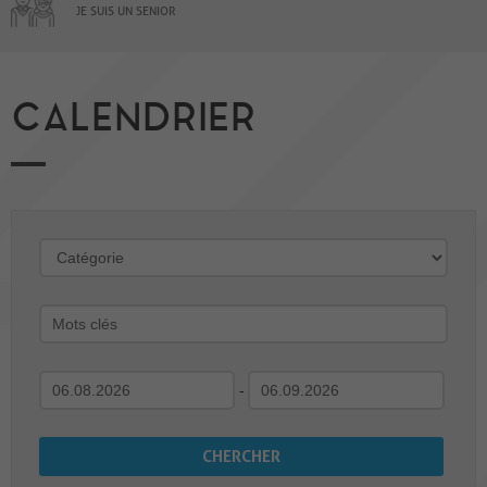
JE SUIS UN SENIOR
CALENDRIER
-