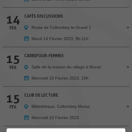
14
CAFÉS DISCUSSIONS
Route de Collombey-le-Grand 1
FEV.
Mardi 14 Février 2023, 9h-11h
15
CARREFOUR-FEMMES
Salle de la maison du village à Muraz
FEV.
Mercredi 15 Février 2023, 19h
15
CLUB DE LECTURE
Bibliothèque, Collombey-Muraz
FEV.
Mercredi 15 Février 2023