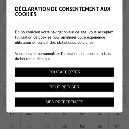
MAI 2023
DÉCLARATION DE CONSENTEMENT AUX
COOKIES
Lu
Ma
Me
Je
Ve
Sa
Di
01
02
03
04
05
06
07
En poursuivant votre navigation sur ce site, vous acceptez
l'utilisation de cookies pour améliorer votre expérience
utilisateur et réaliser des statistiques de visites.
08
09
10
11
12
13
14
Vous pouvez personnaliser l'utilisation des cookies à l'aide
15
16
17
18
19
20
21
du bouton ci-dessous.
22
23
24
25
26
27
28
TOUT ACCEPTER
29
30
31
01
02
03
04
TOUT REFUSER
JUIN 2023
MES PRÉFÉRENCES
Lu
Ma
Me
Je
Ve
Sa
Di
29
30
31
01
02
03
04