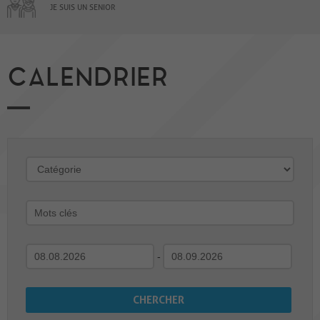
JE SUIS UN SENIOR
CALENDRIER
-