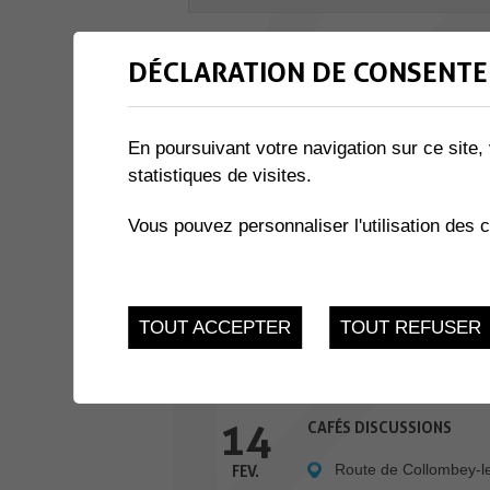
6 résultats
DÉCLARATION DE CONSENTE
9
LE DROIT DES SUCCESSIO
En poursuivant votre navigation sur ce site, 
La Maison des Jeune
FEV.
statistiques de visites.
9
NÉ POUR LIRE
Vous pouvez personnaliser l'utilisation des 
Bibliothèque de Coll
FEV.
11
SYMFAUNIE
TOUT ACCEPTER
TOUT REFUSER
La Charmaie
FEV.
14
CAFÉS DISCUSSIONS
Route de Collombey-l
FEV.