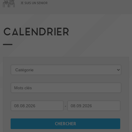
JE SUIS UN SENIOR
CALENDRIER
-