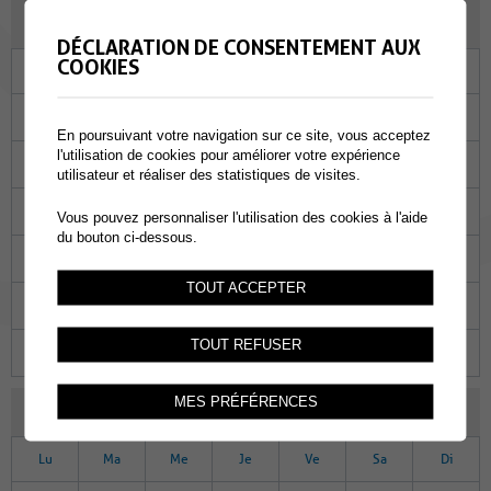
JANVIER 2023
DÉCLARATION DE CONSENTEMENT AUX
COOKIES
Lu
Ma
Me
Je
Ve
Sa
Di
26
27
28
29
30
31
01
En poursuivant votre navigation sur ce site, vous acceptez
l'utilisation de cookies pour améliorer votre expérience
02
03
04
05
06
07
08
utilisateur et réaliser des statistiques de visites.
09
10
11
12
13
14
15
Vous pouvez personnaliser l'utilisation des cookies à l'aide
du bouton ci-dessous.
16
17
18
19
20
21
22
TOUT ACCEPTER
23
24
25
26
27
28
29
TOUT REFUSER
30
31
01
02
03
04
05
MES PRÉFÉRENCES
FÉVRIER 2023
Lu
Ma
Me
Je
Ve
Sa
Di