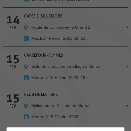
14
CAFÉS DISCUSSIONS
Route de Collombey-le-Grand 1
FEV.
Mardi 14 Février 2023, 9h-11h
15
CARREFOUR-FEMMES
Salle de la maison du village à Muraz
FEV.
Mercredi 15 Février 2023, 19h
15
CLUB DE LECTURE
Bibliothèque, Collombey-Muraz
FEV.
Mercredi 15 Février 2023