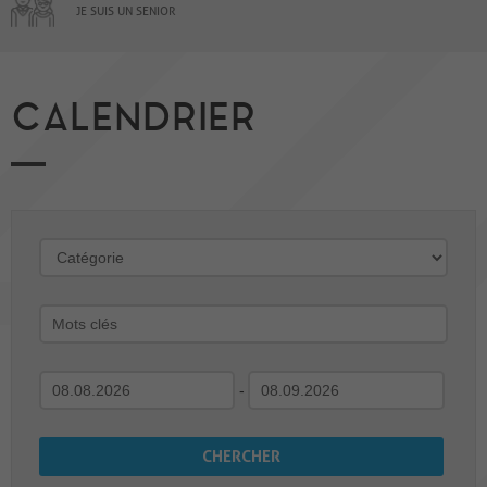
JE SUIS UN SENIOR
CALENDRIER
-