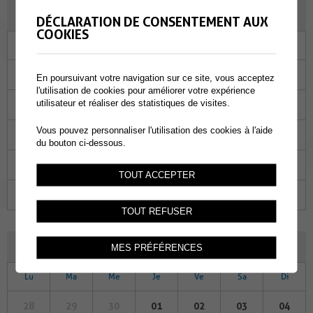
NOVEMBRE 2022
DÉCLARATION DE CONSENTEMENT AUX
COOKIES
Lu
Ma
Me
Je
Ve
Sa
Di
31
01
02
03
04
05
06
En poursuivant votre navigation sur ce site, vous acceptez
l'utilisation de cookies pour améliorer votre expérience
utilisateur et réaliser des statistiques de visites.
07
08
09
10
11
12
13
Vous pouvez personnaliser l'utilisation des cookies à l'aide
14
15
16
17
18
19
20
du bouton ci-dessous.
21
22
23
24
25
26
27
TOUT ACCEPTER
28
29
30
01
02
03
04
TOUT REFUSER
DÉCEMBRE 2022
MES PRÉFÉRENCES
Lu
Ma
Me
Je
Ve
Sa
Di
28
29
30
01
02
03
04