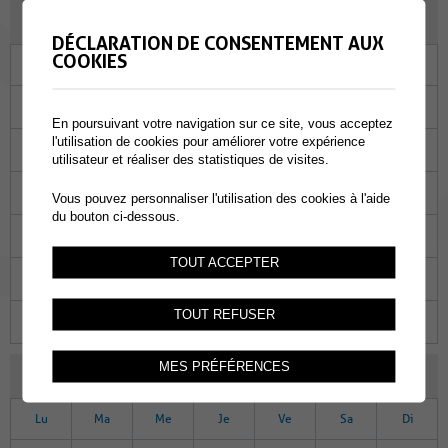
OCTOBRE 2022
DÉCLARATION DE CONSENTEMENT AUX
COOKIES
Lu
Ma
Me
Je
Ve
Sa
Di
26
27
28
29
30
01
02
En poursuivant votre navigation sur ce site, vous acceptez
l'utilisation de cookies pour améliorer votre expérience
03
04
05
06
07
08
09
utilisateur et réaliser des statistiques de visites.
10
11
12
13
14
15
16
Vous pouvez personnaliser l'utilisation des cookies à l'aide
du bouton ci-dessous.
17
18
19
20
21
22
23
TOUT ACCEPTER
24
25
26
27
28
29
30
TOUT REFUSER
31
01
02
03
04
05
06
MES PRÉFÉRENCES
NOVEMBRE 2022
Lu
Ma
Me
Je
Ve
Sa
Di