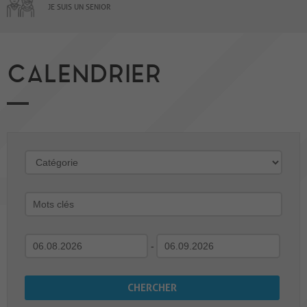
JE SUIS UN SENIOR
CALENDRIER
-