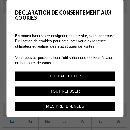
JANVIER 2023
DÉCLARATION DE CONSENTEMENT AUX
COOKIES
Lu
Ma
Me
Je
Ve
Sa
Di
26
27
28
29
30
31
01
En poursuivant votre navigation sur ce site, vous acceptez
l'utilisation de cookies pour améliorer votre expérience
02
03
04
05
06
07
08
utilisateur et réaliser des statistiques de visites.
09
10
11
12
13
14
15
Vous pouvez personnaliser l'utilisation des cookies à l'aide
du bouton ci-dessous.
16
17
18
19
20
21
22
TOUT ACCEPTER
23
24
25
26
27
28
29
TOUT REFUSER
30
31
01
02
03
04
05
MES PRÉFÉRENCES
FÉVRIER 2023
Lu
Ma
Me
Je
Ve
Sa
Di