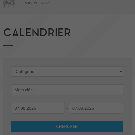
JE SUIS UN SENIOR
CALENDRIER
-