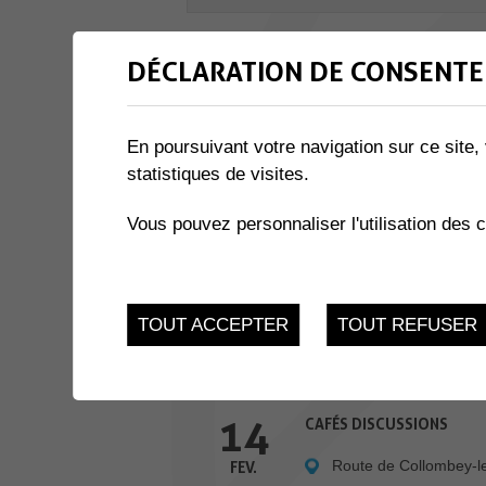
6 résultats
DÉCLARATION DE CONSENTE
9
LE DROIT DES SUCCESSIO
En poursuivant votre navigation sur ce site, 
La Maison des Jeune
FEV.
statistiques de visites.
9
NÉ POUR LIRE
Vous pouvez personnaliser l'utilisation des 
Bibliothèque de Coll
FEV.
11
SYMFAUNIE
TOUT ACCEPTER
TOUT REFUSER
La Charmaie
FEV.
14
CAFÉS DISCUSSIONS
Route de Collombey-l
FEV.