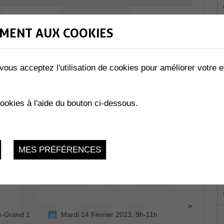
MENT AUX COOKIES
NS
vous acceptez l'utilisation de cookies pour améliorer votre e
s de Monthey
Jeudi 9 Février 2023, 12h
cookies à l'aide du bouton ci-dessous.
ombey-Muraz
Jeudi 9 Février 2023, 9h - 10h30
MES PRÉFÉRENCES
Samedi 11 Février 2023, 19h30
e-Grand 1
Mardi 14 Février 2023, 9h-11h