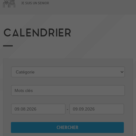
JE SUIS UN SENIOR
CALENDRIER
-