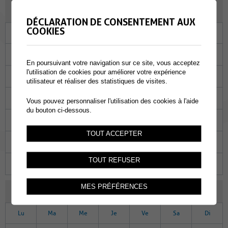
OCTOBRE 2023
DÉCLARATION DE CONSENTEMENT AUX
COOKIES
Lu
Ma
Me
Je
Ve
Sa
Di
25
26
27
28
29
30
01
En poursuivant votre navigation sur ce site, vous acceptez
l'utilisation de cookies pour améliorer votre expérience
02
03
04
05
06
07
08
utilisateur et réaliser des statistiques de visites.
09
10
11
12
13
14
15
Vous pouvez personnaliser l'utilisation des cookies à l'aide
du bouton ci-dessous.
16
17
18
19
20
21
22
TOUT ACCEPTER
23
24
25
26
27
28
29
TOUT REFUSER
30
31
01
02
03
04
05
MES PRÉFÉRENCES
NOVEMBRE 2023
Lu
Ma
Me
Je
Ve
Sa
Di