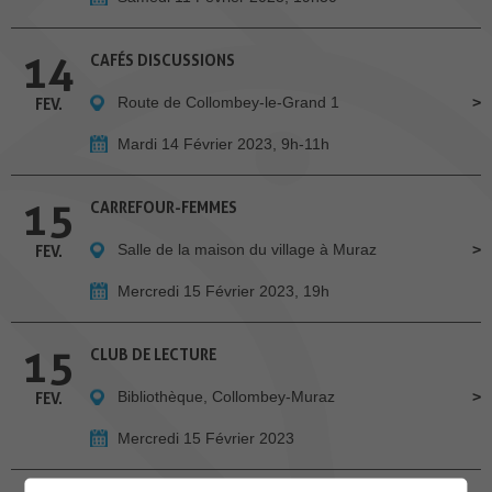
14
CAFÉS DISCUSSIONS
Route de Collombey-le-Grand 1
FEV.
Mardi 14 Février 2023, 9h-11h
15
CARREFOUR-FEMMES
Salle de la maison du village à Muraz
FEV.
Mercredi 15 Février 2023, 19h
15
CLUB DE LECTURE
Bibliothèque, Collombey-Muraz
FEV.
Mercredi 15 Février 2023