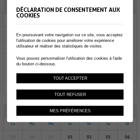
MAI 2023
DÉCLARATION DE CONSENTEMENT AUX
COOKIES
Lu
Ma
Me
Je
Ve
Sa
Di
01
02
03
04
05
06
07
En poursuivant votre navigation sur ce site, vous acceptez
l'utilisation de cookies pour améliorer votre expérience
utilisateur et réaliser des statistiques de visites.
08
09
10
11
12
13
14
Vous pouvez personnaliser l'utilisation des cookies à l'aide
15
16
17
18
19
20
21
du bouton ci-dessous.
22
23
24
25
26
27
28
TOUT ACCEPTER
29
30
31
01
02
03
04
TOUT REFUSER
JUIN 2023
MES PRÉFÉRENCES
Lu
Ma
Me
Je
Ve
Sa
Di
29
30
31
01
02
03
04