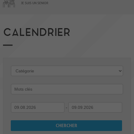
JE SUIS UN SENIOR
CALENDRIER
-