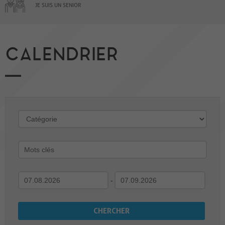
JE SUIS UN SENIOR
CALENDRIER
-