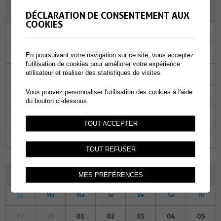
FÉVRIER 2023
DÉCLARATION DE CONSENTEMENT AUX
COOKIES
Lu
Ma
Me
Je
Ve
Sa
Di
30
31
01
02
03
04
05
En poursuivant votre navigation sur ce site, vous acceptez
l'utilisation de cookies pour améliorer votre expérience
utilisateur et réaliser des statistiques de visites.
06
07
08
09
10
11
12
Vous pouvez personnaliser l'utilisation des cookies à l'aide
13
14
15
16
17
18
19
du bouton ci-dessous.
20
21
22
23
24
25
26
TOUT ACCEPTER
27
28
01
02
03
04
05
TOUT REFUSER
MARS 2023
MES PRÉFÉRENCES
Lu
Ma
Me
Je
Ve
Sa
Di
27
28
01
02
03
04
05