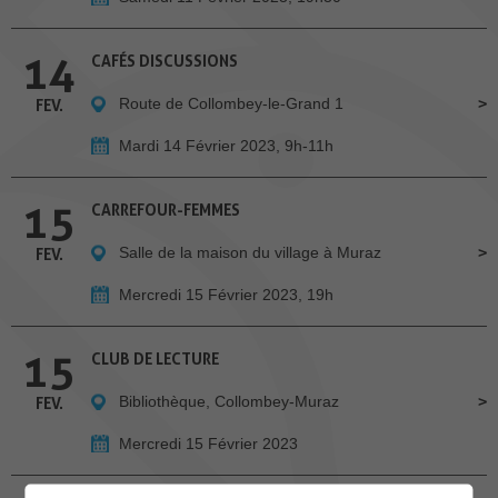
14
CAFÉS DISCUSSIONS
Route de Collombey-le-Grand 1
FEV.
Mardi 14 Février 2023, 9h-11h
15
CARREFOUR-FEMMES
Salle de la maison du village à Muraz
FEV.
Mercredi 15 Février 2023, 19h
15
CLUB DE LECTURE
Bibliothèque, Collombey-Muraz
FEV.
Mercredi 15 Février 2023