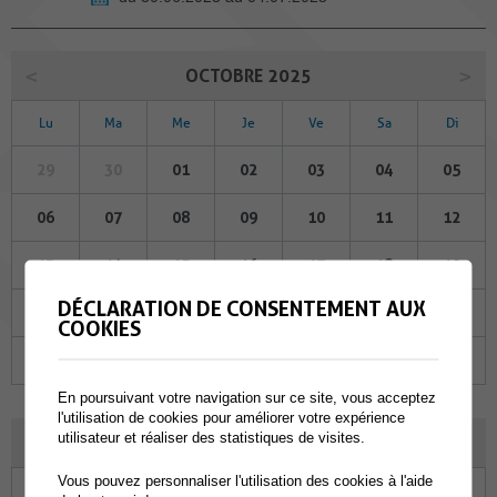
OCTOBRE 2025
Lu
Ma
Me
Je
Ve
Sa
Di
29
30
01
02
03
04
05
06
07
08
09
10
11
12
13
14
15
16
17
18
19
DÉCLARATION DE CONSENTEMENT AUX
20
21
22
23
24
25
26
COOKIES
27
28
29
30
31
01
02
En poursuivant votre navigation sur ce site, vous acceptez
l'utilisation de cookies pour améliorer votre expérience
utilisateur et réaliser des statistiques de visites.
NOVEMBRE 2025
Vous pouvez personnaliser l'utilisation des cookies à l'aide
Lu
Ma
Me
Je
Ve
Sa
Di