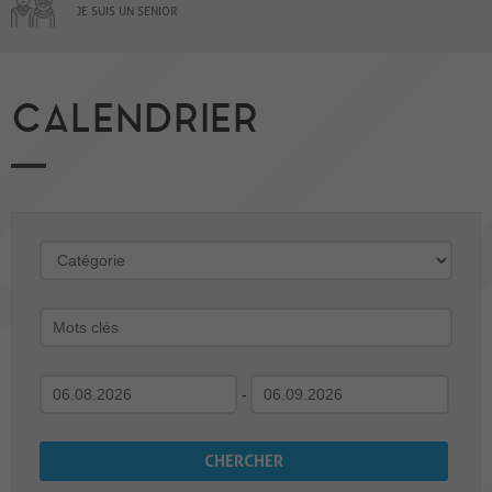
JE SUIS UN SENIOR
CALENDRIER
-