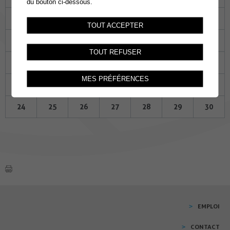
du bouton ci-dessous.
27
28
29
30
31
01
02
TOUT ACCEPTER
03
04
05
06
07
08
09
TOUT REFUSER
10
11
12
13
14
15
16
MES PRÉFÉRENCES
17
18
19
20
21
22
23
24
25
26
27
28
29
30
EMPLOI
CONTACT