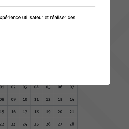
04
05
06
07
08
09
10
11
12
13
14
15
16
17
xpérience utilisateur et réaliser des
18
19
20
21
22
23
24
25
26
27
28
29
30
31
SEPTEMBRE 2025
Lu
Ma
Me
Je
Ve
Sa
Di
01
02
03
04
05
06
07
08
09
10
11
12
13
14
15
16
17
18
19
20
21
22
23
24
25
26
27
28