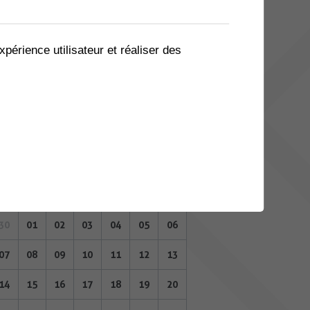
02
03
04
05
06
07
08
09
10
11
12
13
14
15
xpérience utilisateur et réaliser des
16
17
18
19
20
21
22
23
24
25
26
27
28
29
30
01
02
03
04
05
06
JUILLET 2025
Lu
Ma
Me
Je
Ve
Sa
Di
30
01
02
03
04
05
06
07
08
09
10
11
12
13
14
15
16
17
18
19
20