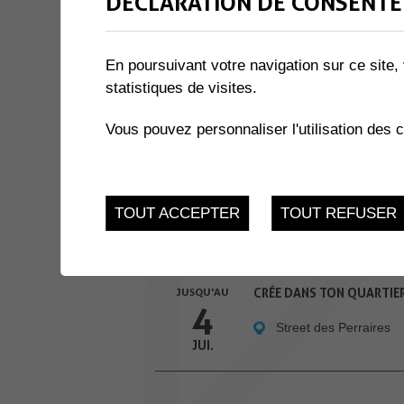
DÉCLARATION DE CONSENTE
3 résultats
En poursuivant votre navigation sur ce site, 
2
statistiques de visites.
CHILL À LA GUINGUETTE
JUI.
Vous pouvez personnaliser l'utilisation des 
Skatepark des Plavau
JUSQU'AU
COURS DE FRANÇAIS D'ÉT
4
TOUT ACCEPTER
TOUT REFUSER
Parc du Crochetan, 1
JUI.
JUSQU'AU
CRÉE DANS TON QUARTIE
4
Street des Perraires
JUI.