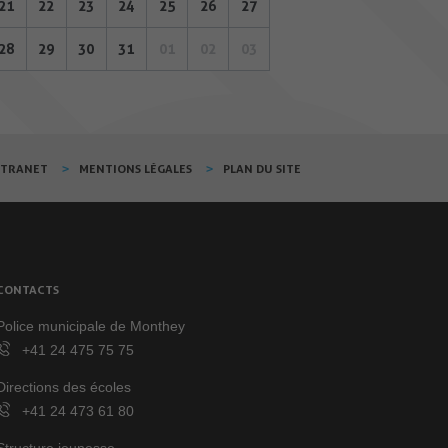
21
22
23
24
25
26
27
28
29
30
31
01
02
03
XTRANET
MENTIONS LÉGALES
PLAN DU SITE
CONTACTS
Police municipale de Monthey
+41 24 475 75 75
Directions des écoles
+41 24 473 61 80
Structure jeunesse