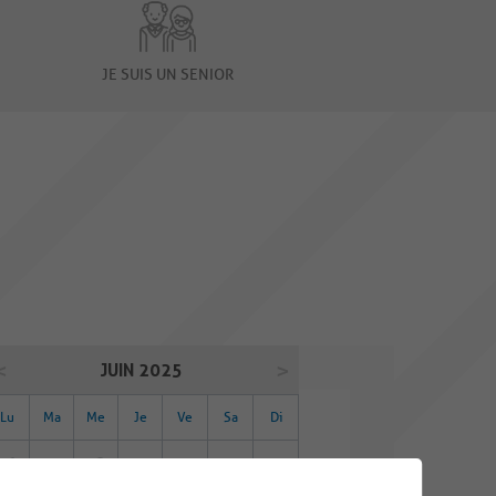
JE SUIS UN SENIOR
JUIN 2025
Lu
Ma
Me
Je
Ve
Sa
Di
26
27
28
29
30
31
01