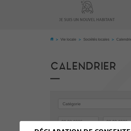
JE SUIS UN NOUVEL HABITANT
>
>
>
Vie locale
Sociétés locales
Calendri
CALENDRIER
-