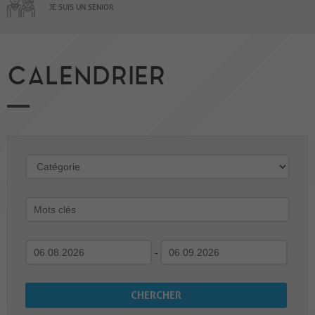
JE SUIS UN SENIOR
CALENDRIER
-