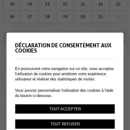
19
20
21
22
23
24
25
26
27
28
29
30
31
01
SEPTEMBRE 2024
DÉCLARATION DE CONSENTEMENT AUX
COOKIES
Lu
Ma
Me
Je
Ve
Sa
Di
26
27
28
29
30
31
01
En poursuivant votre navigation sur ce site, vous acceptez
l'utilisation de cookies pour améliorer votre expérience
02
03
04
05
06
07
08
utilisateur et réaliser des statistiques de visites.
09
10
11
12
13
14
15
Vous pouvez personnaliser l'utilisation des cookies à l'aide
du bouton ci-dessous.
16
17
18
19
20
21
22
TOUT ACCEPTER
23
24
25
26
27
28
29
TOUT REFUSER
30
01
02
03
04
05
06