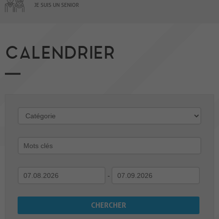
JE SUIS UN SENIOR
CALENDRIER
-