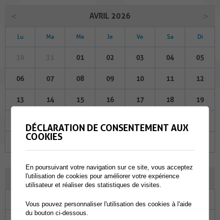
AVRIL 2026
Lu
Ma
Me
Je
Ve
Sa
Di
30
31
01
02
03
04
05
06
07
08
09
10
11
12
13
14
15
16
17
18
19
20
21
22
23
24
25
26
DÉCLARATION DE CONSENTEMENT AUX
COOKIES
27
28
29
30
01
02
03
En poursuivant votre navigation sur ce site, vous acceptez
l'utilisation de cookies pour améliorer votre expérience
MAI 2026
utilisateur et réaliser des statistiques de visites.
Lu
Ma
Me
Je
Ve
Sa
Di
Vous pouvez personnaliser l'utilisation des cookies à l'aide
du bouton ci-dessous.
27
28
29
30
01
02
03