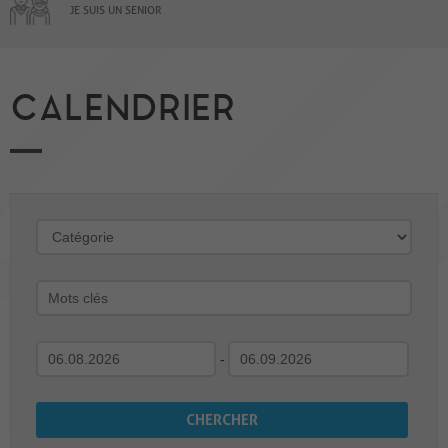
JE SUIS UN SENIOR
CALENDRIER
-