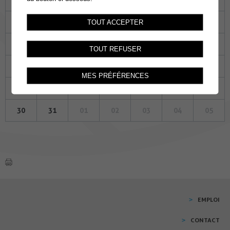
02
03
04
05
06
07
08
TOUT ACCEPTER
09
10
11
12
13
14
15
TOUT REFUSER
16
17
18
19
20
21
22
MES PRÉFÉRENCES
23
24
25
26
27
28
29
30
31
01
02
03
04
05
EMPLOI
CONTACT