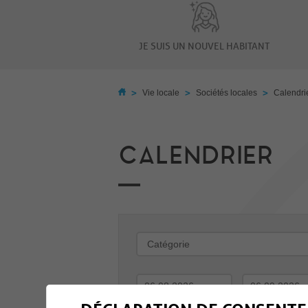
JE SUIS UN NOUVEL HABITANT
>
>
>
Vie locale
Sociétés locales
Calendri
CALENDRIER
-