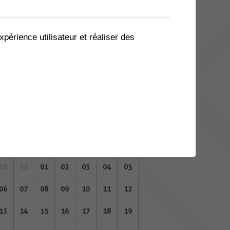
02
03
04
05
06
07
08
09
10
11
12
13
14
15
xpérience utilisateur et réaliser des
16
17
18
19
20
21
22
23
24
25
26
27
28
29
30
31
01
02
03
04
05
JANVIER 2025
Lu
Ma
Me
Je
Ve
Sa
Di
30
31
01
02
03
04
05
06
07
08
09
10
11
12
13
14
15
16
17
18
19