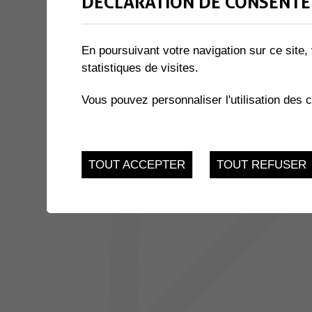
DÉCLARATION DE CONSENTE
1 résultat
En poursuivant votre navigation sur ce site, 
1
statistiques de visites.
SOIREE GYMNASTIQUE DE 
DEC.
Vous pouvez personnaliser l'utilisation des 
Corbier
TOUT ACCEPTER
TOUT REFUSER