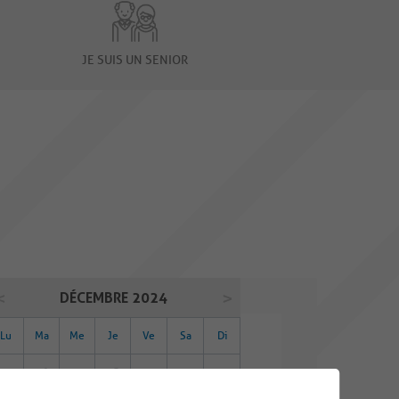
JE SUIS UN SENIOR
DÉCEMBRE 2024
Lu
Ma
Me
Je
Ve
Sa
Di
25
26
27
28
29
30
01