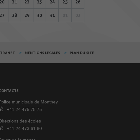
20
21
22
23
24
25
26
27
28
29
30
31
01
02
XTRANET
MENTIONS LÉGALES
PLAN DU SITE
CONTACTS
Police municipale de Monthey
+41 24 475 75 75
Directions des écoles
+41 24 473 61 80
Structure jeunesse