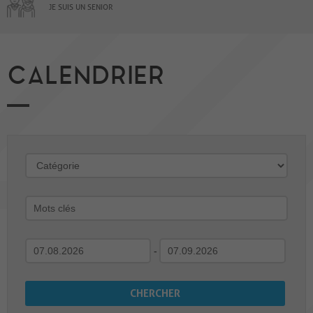
JE SUIS UN SENIOR
CALENDRIER
-