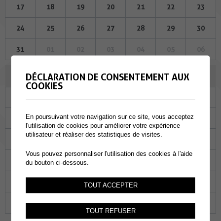
17
18
19
20
21
22
23
24
25
26
27
28
29
30
31
01
02
03
04
05
06
AVRIL 2025
DÉCLARATION DE CONSENTEMENT AUX
COOKIES
Lu
Ma
Me
Je
Ve
Sa
Di
En poursuivant votre navigation sur ce site, vous acceptez
31
01
02
03
04
05
06
l'utilisation de cookies pour améliorer votre expérience
utilisateur et réaliser des statistiques de visites.
07
08
09
10
11
12
13
Vous pouvez personnaliser l'utilisation des cookies à l'aide
14
15
16
17
18
19
20
du bouton ci-dessous.
21
22
23
24
25
26
27
TOUT ACCEPTER
28
29
30
01
02
03
04
TOUT REFUSER