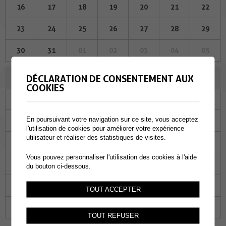
16
17
18
19
20
21
22
23
24
25
26
27
28
29
30
31
01
02
03
04
05
JANVIER 2025
DÉCLARATION DE CONSENTEMENT AUX
COOKIES
Lu
Ma
Me
Je
Ve
Sa
Di
En poursuivant votre navigation sur ce site, vous acceptez
30
31
01
02
03
04
05
l'utilisation de cookies pour améliorer votre expérience
utilisateur et réaliser des statistiques de visites.
06
07
08
09
10
11
12
Vous pouvez personnaliser l'utilisation des cookies à l'aide
13
14
15
16
17
18
19
du bouton ci-dessous.
20
21
22
23
24
25
26
TOUT ACCEPTER
27
28
29
30
31
01
02
TOUT REFUSER