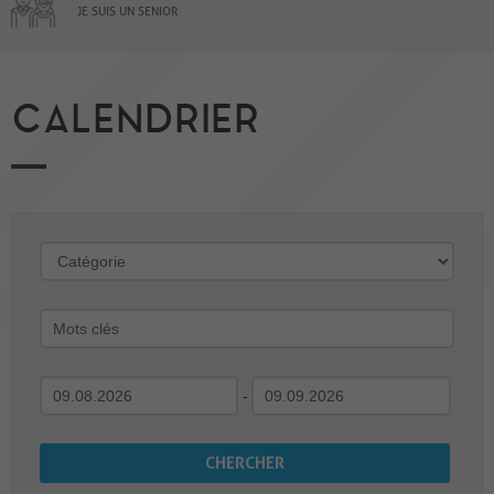
JE SUIS UN SENIOR
CALENDRIER
-