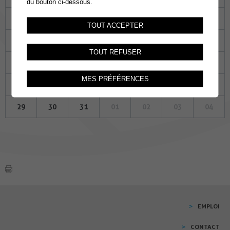
du bouton ci-dessous.
01
02
03
04
05
06
07
TOUT ACCEPTER
08
09
10
11
12
13
14
TOUT REFUSER
15
16
17
18
19
20
21
MES PRÉFÉRENCES
22
23
24
25
26
27
28
29
30
31
01
02
03
04
EMPLOI
CONTACT