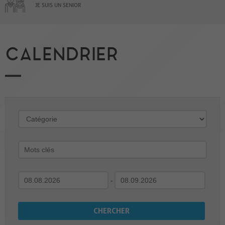
JE SUIS UN SENIOR
CALENDRIER
-