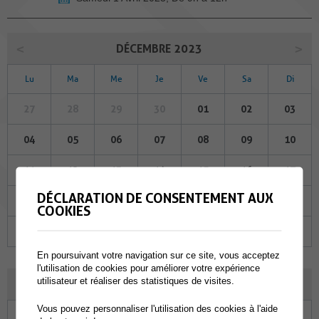
DÉCEMBRE 2023
Lu
Ma
Me
Je
Ve
Sa
Di
27
28
29
30
01
02
03
04
05
06
07
08
09
10
11
12
13
14
15
16
17
DÉCLARATION DE CONSENTEMENT AUX
18
19
20
21
22
23
24
COOKIES
25
26
27
28
29
30
31
En poursuivant votre navigation sur ce site, vous acceptez
l'utilisation de cookies pour améliorer votre expérience
utilisateur et réaliser des statistiques de visites.
JANVIER 2024
Vous pouvez personnaliser l'utilisation des cookies à l'aide
Lu
Ma
Me
Je
Ve
Sa
Di