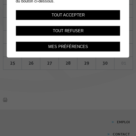
du bouton ci-dessous.
28
29
30
31
01
02
03
TOUT ACCEPTER
04
05
06
07
08
09
10
TOUT REFUSER
11
12
13
14
15
16
17
MES PRÉFÉRENCES
18
19
20
21
22
23
24
25
26
27
28
29
30
01
EMPLOI
CONTACT