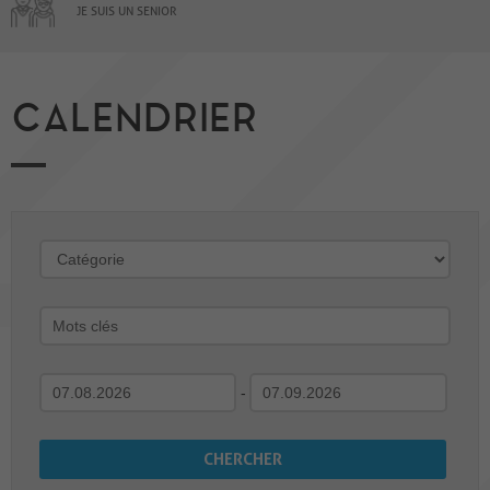
JE SUIS UN SENIOR
CALENDRIER
-