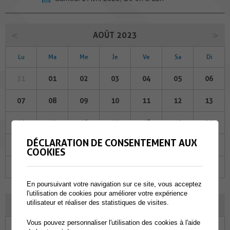
AOÛT 2023
Lu
Ma
Me
Je
Ve
Sa
Di
31
01
02
03
04
05
06
07
08
09
10
11
12
13
14
15
16
17
18
19
20
DÉCLARATION DE CONSENTEMENT AUX
21
22
23
24
25
26
27
COOKIES
28
29
30
31
01
02
03
En poursuivant votre navigation sur ce site, vous acceptez
l'utilisation de cookies pour améliorer votre expérience
utilisateur et réaliser des statistiques de visites.
SEPTEMBRE 2023
Vous pouvez personnaliser l'utilisation des cookies à l'aide
Lu
Ma
Me
Je
Ve
Sa
Di