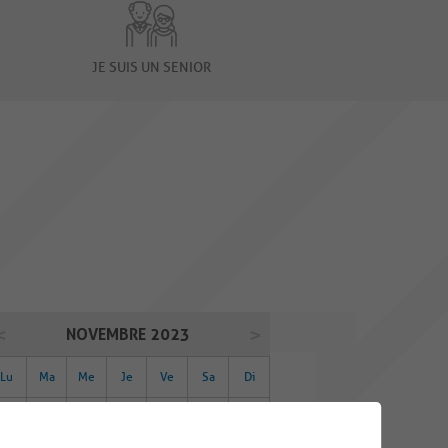
JE SUIS UN SENIOR
NOVEMBRE 2023
Lu
Ma
Me
Je
Ve
Sa
Di
30
31
01
02
03
04
05