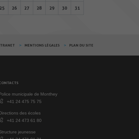
25
26
27
28
29
30
31
XTRANET
MENTIONS LÉGALES
PLAN DU SITE
CONTACTS
Police municipale de Monthey
+41 24 475 75 75
Directions des écoles
+41 24 473 61 80
Structure jeunesse