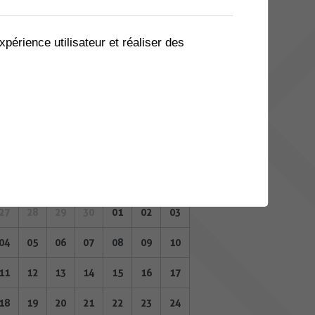
06
07
08
09
10
11
12
13
14
15
16
17
18
19
xpérience utilisateur et réaliser des
20
21
22
23
24
25
26
27
28
29
30
01
02
03
DÉCEMBRE 2023
Lu
Ma
Me
Je
Ve
Sa
Di
27
28
29
30
01
02
03
04
05
06
07
08
09
10
11
12
13
14
15
16
17
18
19
20
21
22
23
24