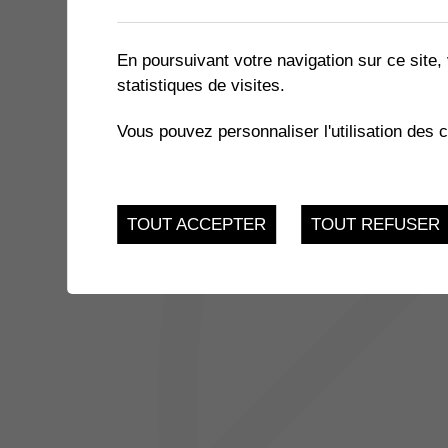
1 résultat
En poursuivant votre navigation sur ce site, 
statistiques de visites.
1
COMM'UNE HISTOIRE
Vous pouvez personnaliser l'utilisation des 
Devant le bâtiment c
MAR.
TOUT ACCEPTER
TOUT REFUSER