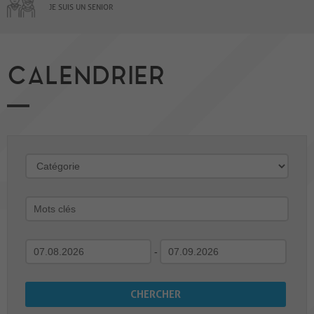
JE SUIS UN SENIOR
CALENDRIER
-