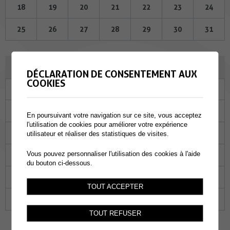
18
19
20
21
22
23
24
25
26
27
28
29
30
31
JANVIER 2024
DÉCLARATION DE CONSENTEMENT AUX
COOKIES
Lu
Ma
Me
Je
Ve
Sa
Di
01
02
03
04
05
06
07
En poursuivant votre navigation sur ce site, vous acceptez
l'utilisation de cookies pour améliorer votre expérience
08
09
10
11
12
13
14
utilisateur et réaliser des statistiques de visites.
Vous pouvez personnaliser l'utilisation des cookies à l'aide
15
16
17
18
19
20
21
du bouton ci-dessous.
22
23
24
25
26
27
28
TOUT ACCEPTER
29
30
31
01
02
03
04
TOUT REFUSER