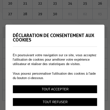
20
21
22
23
24
25
26
27
28
29
30
01
02
03
DÉCEMBRE 2023
DÉCLARATION DE CONSENTEMENT AUX
COOKIES
Lu
Ma
Me
Je
Ve
Sa
Di
27
28
29
30
01
02
03
En poursuivant votre navigation sur ce site, vous acceptez
l'utilisation de cookies pour améliorer votre expérience
04
05
06
07
08
09
10
utilisateur et réaliser des statistiques de visites.
Vous pouvez personnaliser l'utilisation des cookies à l'aide
11
12
13
14
15
16
17
du bouton ci-dessous.
18
19
20
21
22
23
24
TOUT ACCEPTER
25
26
27
28
29
30
31
TOUT REFUSER