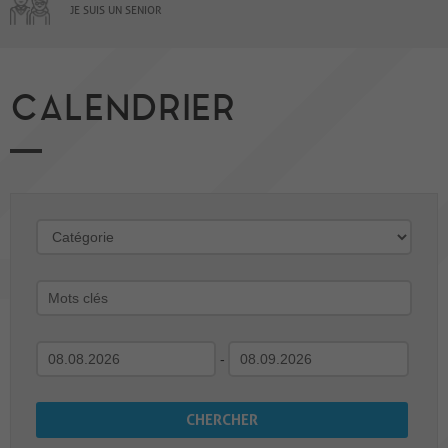
JE SUIS UN SENIOR
CALENDRIER
-